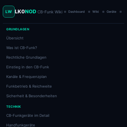
LK0
NOD
LW
CB-Funk Wiki
Dashboard
Wiki
Geräte
Ka
GRUNDLAGEN
Übersicht
Was ist CB-Funk?
Rechtliche Grundlagen
Einstieg in den CB-Funk
Kanäle & Frequenzplan
Funkbetrieb & Reichweite
Sicherheit & Besonderheiten
TECHNIK
CB-Funkgeräte im Detail
Handfunkgeräte