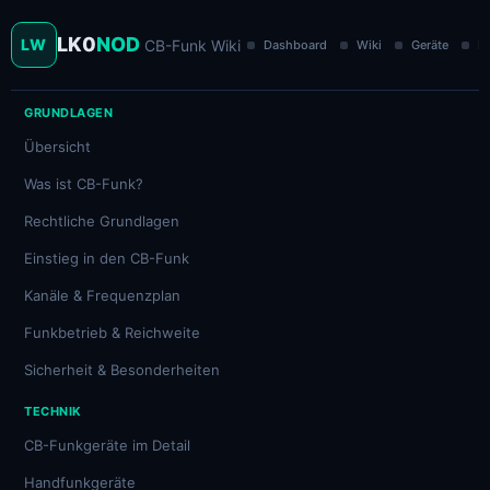
LK0
NOD
LW
CB-Funk Wiki
Dashboard
Wiki
Geräte
Ka
GRUNDLAGEN
Übersicht
Was ist CB-Funk?
Rechtliche Grundlagen
Einstieg in den CB-Funk
Kanäle & Frequenzplan
Funkbetrieb & Reichweite
Sicherheit & Besonderheiten
TECHNIK
CB-Funkgeräte im Detail
Handfunkgeräte