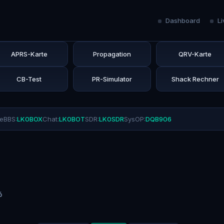
Dashboard
Li
APRS-Karte
Propagation
QRV-Karte
CB-Test
PR-Simulator
Shack Rechner
ne
BBS:
LK0BOX
Chat:
LK0BOT
SDR:
LK0SDR
SysOP:
DQB906
6