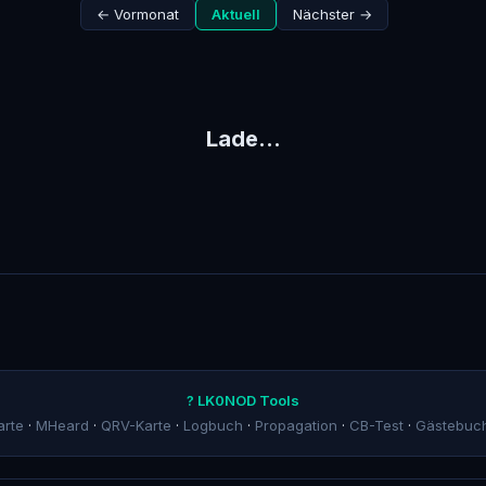
← Vormonat
Aktuell
Nächster →
Lade…
? LK0NOD Tools
arte
·
MHeard
·
QRV-Karte
·
Logbuch
·
Propagation
·
CB-Test
·
Gästebuc