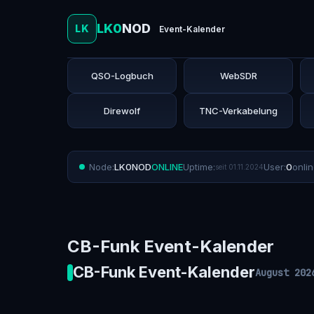
LK0
NOD
LK
Event-Kalender
QSO-Logbuch
WebSDR
Direwolf
TNC-Verkabelung
Node:
LK0NOD
ONLINE
Uptime:
User:
0
onli
seit 01.11.2024
CB-Funk Event-Kalender
CB-Funk Event-Kalender
August 202